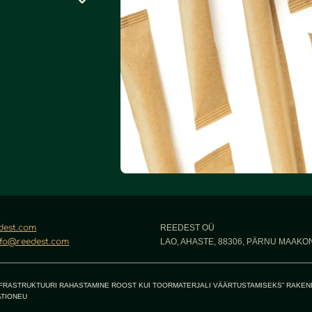
dest.com
REEDEST OÜ
nfo@reedest.com
LAO, AHASTE, 88306, PÄRNU MAAKO
NFRASTRUKTUURI RAHASTAMINE ROOST KUI TOORMATERJALI VÄÄRTUSTAMISEKS” RAKEN
TIONEU