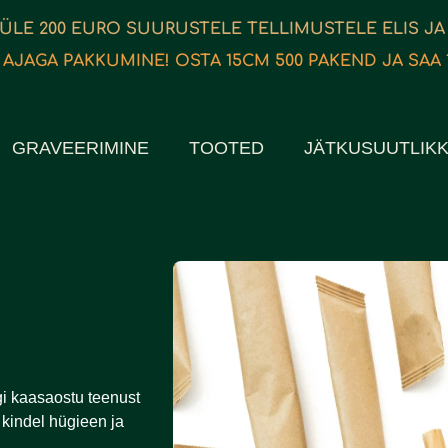
 ÜLE 200 EURO SUURUSTELE TELLIMUSTELE ELIS JA
 AJAGA PAKKUMINE! OSTA 15CM 500 PAKEND JA SAA 
GRAVEERIMINE
TOOTED
JÄTKUSUUTLIK
gi kaasaostu teenust
 kindel hügieen ja