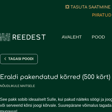
💥 TASUTA SAATMINE
PIIRATUD
AVALEHT
POOD
TAGASI POODI
Eraldi pakendatud kõrred (500 kõrt)
NÕUDLIKULE MAITSELE
See pakk sobib ideaalselt Sulle, kui pakud näiteks söögi ja joo
või serveerid kõrsi joogi kõrvale. Suurepärane võimalus tagada
mugavus!