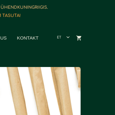
 ÜHENDKUNINGRIIGIS.
1 TASUTA!
ET
KUS
KONTAKT
EN
ES
FR