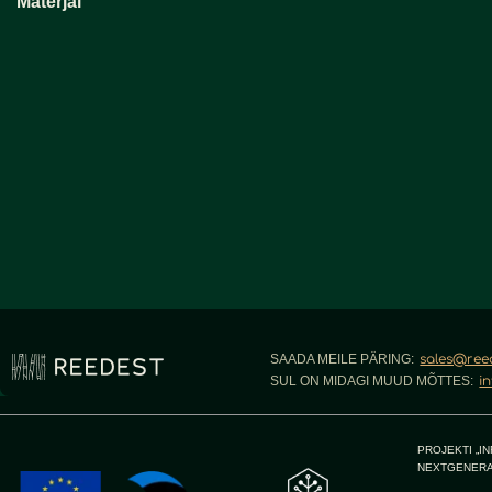
Materjal
SAADA MEILE PÄRING:
sales@ree
SUL ON MIDAGI MUUD MÕTTES:
i
PROJEKTI „I
NEXTGENERA