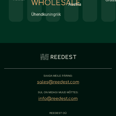
WHOLESALE
Austria
Ühendkuningriik
SAADA MEILE PÄRING:
sales@reedest.com
SUL ON MIDAGI MUUD MÕTTES:
info@reedest.com
REEDEST OÜ