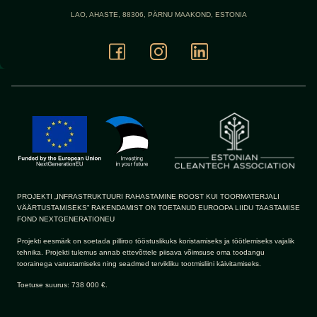
LAO, AHASTE, 88306, PÄRNU MAAKOND, ESTONIA
PROJEKTI „INFRASTRUKTUURI RAHASTAMINE ROOST KUI TOORMATERJALI
VÄÄRTUSTAMISEKS” RAKENDAMIST ON TOETANUD EUROOPA LIIDU TAASTAMISE
FOND NEXTGENERATIONEU
Projekti eesmärk on soetada pilliroo tööstuslikuks koristamiseks ja töötlemiseks vajalik
tehnika. Projekti tulemus annab ettevõttele piisava võimsuse oma toodangu
toorainega varustamiseks ning seadmed tervikliku tootmisliini käivitamiseks.
Toetuse suurus: 738 000 €.