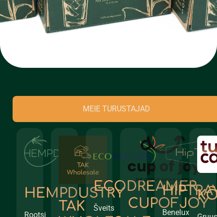
MEIE TURUSTAJAD
ECODREAMER
HIPTRA
HEMPDUSTRY
KÕ
CUPOFJOY
TAK
Šveits
Benelux
Rootsi
Gruus