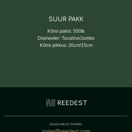
SUUR PAKK
Kõrsi pakis: 500tk
Diameeter: Tavaline/Jumbo
Kõrre pikkus: 20cm/15cm
SAADA MEILE PÄRING:
sales@reedest.com