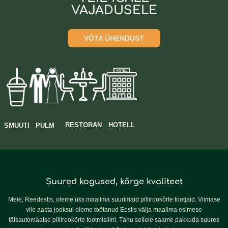
VAJADUSELE
VÕTA ÜHENDUST
RESTORAN
HOTELL
SMUUTI
PULM
Suured kogused, kõrge kvaliteet
Meie, Reedestis, oleme üks maailma suurimaid pillirookõrte tootjaid. Viimase
viie aasta jooksul oleme töötanud Eestis välja maailma esimese
täisautomaatse pillirookõrte tootmisliini. Tänu sellele saame pakkuda suures