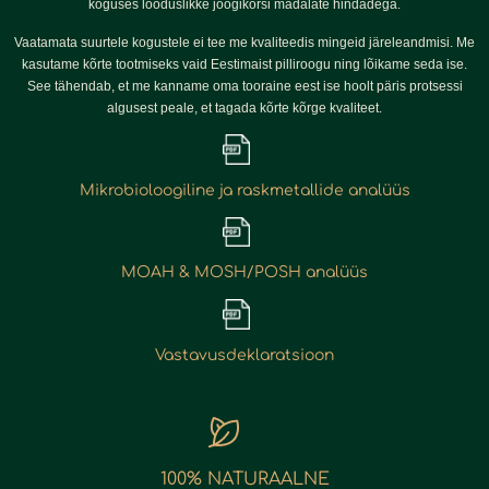
koguses looduslikke joogikõrsi madalate hindadega.
Vaatamata suurtele kogustele ei tee me kvaliteedis mingeid järeleandmisi. Me
kasutame kõrte tootmiseks vaid Eestimaist pilliroogu ning lõikame seda ise.
See tähendab, et me kanname oma tooraine eest ise hoolt päris protsessi
algusest peale, et tagada kõrte kõrge kvaliteet.
Mikrobioloogiline ja raskmetallide analüüs
MOAH & MOSH/POSH analüüs
Vastavusdeklaratsioon
100% NATURAALNE