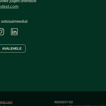
 võtke julgelt ühendust
edest.com
 sotsiaalmeediat
AVALEHELE
dest.com
REEDEST OÜ