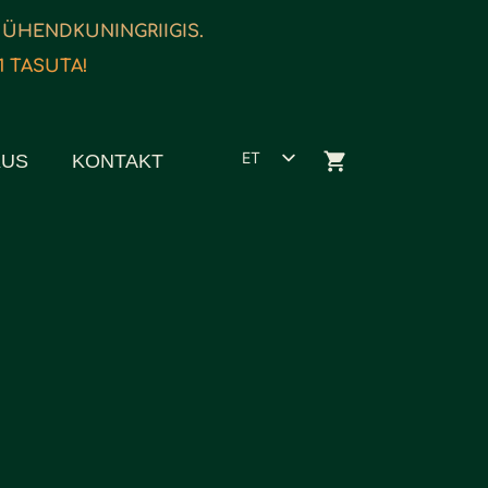
 ÜHENDKUNINGRIIGIS.
1 TASUTA!
ET
KUS
KONTAKT
EN
ES
FR