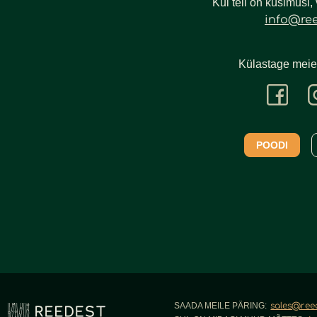
Kui teil on küsimusi,
info@re
Külastage meie
POODI
SAADA MEILE PÄRING:
sales@ree