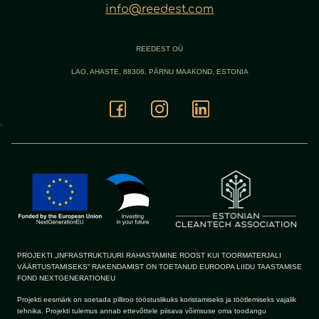
info@reedest.com
REEDEST OÜ
LAO, AHASTE, 88306, PÄRNU MAAKOND, ESTONIA
PROJEKTI „INFRASTRUKTUURI RAHASTAMINE ROOST KUI TOORMATERJALI
VÄÄRTUSTAMISEKS” RAKENDAMIST ON TOETANUD EUROOPA LIIDU TAASTAMISE
FOND NEXTGENERATIONEU
Projekti eesmärk on soetada pilliroo tööstuslikuks koristamiseks ja töötlemiseks vajalik
tehnika. Projekti tulemus annab ettevõttele piisava võimsuse oma toodangu