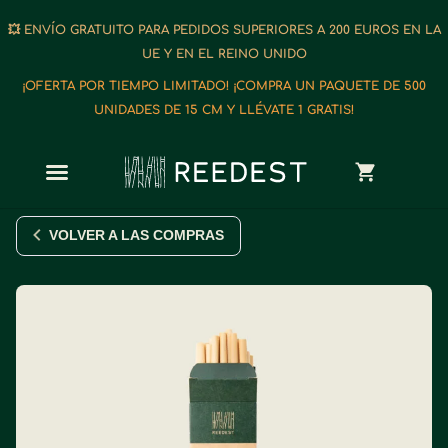
💥 ENVÍO GRATUITO PARA PEDIDOS SUPERIORES A 200 EUROS EN LA
UE Y EN EL REINO UNIDO
¡OFERTA POR TIEMPO LIMITADO! ¡COMPRA UN PAQUETE DE 500
UNIDADES DE 15 CM Y LLÉVATE 1 GRATIS!
VOLVER A LAS COMPRAS