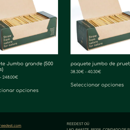
te Jumbo grande (500
paquete jumbo de prue
s)
38.30
€
-
40.30
€
-
248.00
€
Seleccionar opciones
cionar opciones
REEDEST OÜ
reedest.com
LAO, AHASTE, 88306, CONDADO DE 