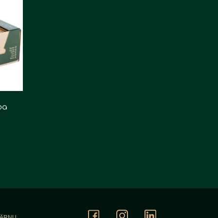
ba
PÄRNU,