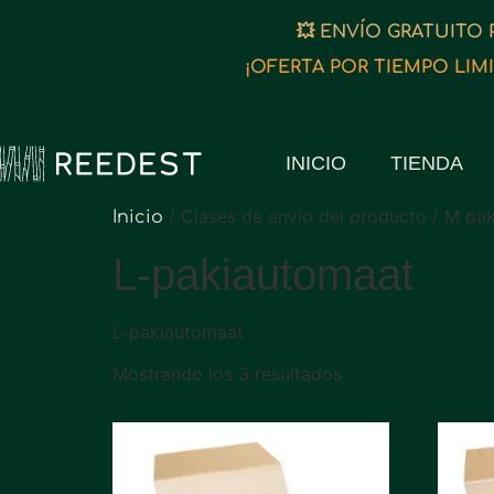
💥 ENVÍO GRATUITO 
¡OFERTA POR TIEMPO LIMI
INICIO
TIENDA
/ Clases de envío del producto / M pa
Inicio
L-pakiautomaat
L-pakiautomaat
Mostrando los 3 resultados