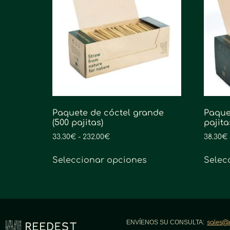
Paquete de cóctel grande
Paque
(500 pajitas)
pajita
33.30
€
-
232.00
€
38.30
€
Seleccionar opciones
Selec
ENVÍENOS SU CONSULTA:
sales@